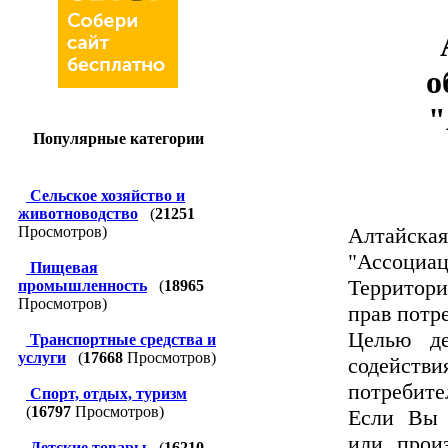
о
"
Популярные категории
Сельское хозяйство и
животноводство
(
21251
Просмотров)
Алтайска
"Ассоциац
Пищевая
Территор
промышленность
(
18965
Просмотров)
прав потр
Целью де
Транспортные средства и
услуги
(
17668
Просмотров)
содейст
потребите
Спорт, отдых, туризм
(
16797
Просмотров)
Если Вы 
или прои
Детские товары
(
16210