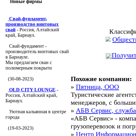
Новые фирмы
Свай-фундамент,
производство винтовых
свай
- Россия, Алтайский
Классифи
край, Барнаул.
Обществ
Свай-фундамент -
производитель винтовых свай
Получит
в Барнауле.
Мы предлагаем сваи с
полимерным покрыти
Похожие компании:
(30-08-2023)
»
Пятница, ООО
OLD CITY LOUNGE
-
Туристические агентс
Россия, Алтайский край,
Барнаул.
менеджеров, с больши
»
АБВ Сервис, служба
Уютная кальянная в центре
города
«АБВ Сервис» - компан
грузоперевозок и погру
(19-03-2023)
»
Центр Информацион